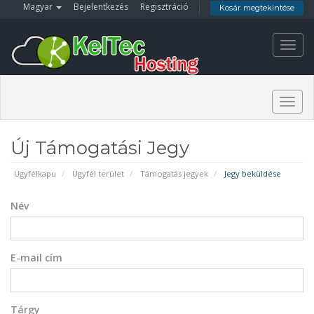
Magyar
Bejelentkezés
Regisztráció
Kosár megtekintése
Toggl
navig
Togg
navig
Új Támogatási Jegy
Ügyfélkapu
Ügyfél terület
Támogatás jegyek
Jegy beküldése
Név
E-mail cím
Tárgy